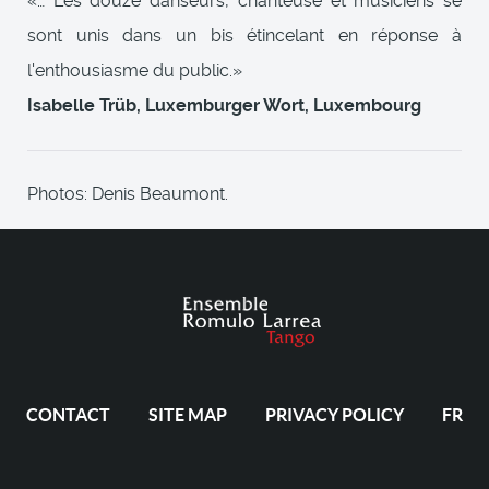
«… Les douze danseurs, chanteuse et musiciens se
sont unis dans un bis étincelant en réponse à
l'enthousiasme du public.»
Isabelle Trüb, Luxemburger Wort, Luxembourg
Photos: Denis Beaumont.
CONTACT
SITE MAP
PRIVACY POLICY
FR